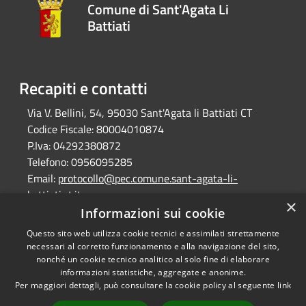
Comune di Sant'Agata Li
Battiati
Recapiti e contatti
Via V. Bellini, 54, 95030 Sant'Agata li Battiati CT
Codice Fiscale:
80004010874
P.Iva:
04292380872
Telefono:
0956095285
Email:
protocollo@pec.comune.sant-agata-li-
battiati.ct.it
×
Pec:
protocollo@pec.comune.sant-agata-li-
Informazioni sui cookie
battiati.ct.it
Questo sito web utilizza cookie tecnici e assimilati strettamente
necessari al corretto funzionamento e alla navigazione del sito,
nonché un cookie tecnico analitico al solo fine di elaborare
informazioni statistiche, aggregate e anonime.
RSS
Copyright © 2026 • Comune di
Per maggiori dettagli, può consultare la cookie policy al seguente
link
Accessibilità
Sant'Agata Li Battiati •