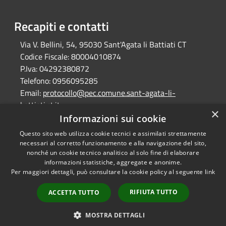
Recapiti e contatti
Via V. Bellini, 54, 95030 Sant'Agata li Battiati CT
Codice Fiscale:
80004010874
P.Iva:
04292380872
Telefono:
0956095285
Email:
protocollo@pec.comune.sant-agata-li-
battiati.ct.it
×
Pec:
protocollo@pec.comune.sant-agata-li-
Informazioni sui cookie
battiati.ct.it
Questo sito web utilizza cookie tecnici e assimilati strettamente
necessari al corretto funzionamento e alla navigazione del sito,
nonché un cookie tecnico analitico al solo fine di elaborare
informazioni statistiche, aggregate e anonime.
RSS
Copyright © 2026 • Comune di
Per maggiori dettagli, può consultare la cookie policy al seguente
link
Accessibilità
Sant'Agata Li Battiati •
Privacy
Municipium
Powered by
•
RIFIUTA TUTTO
ACCETTA TUTTO
Cookie
Accesso redazione
Mappa del sito
MOSTRA DETTAGLI