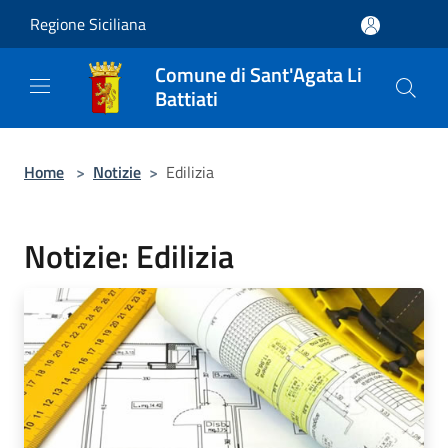
Salta al contenuto principale
Regione Siciliana
Comune di Sant'Agata Li
Battiati
Home
>
Notizie
>
Edilizia
Notizie: Edilizia