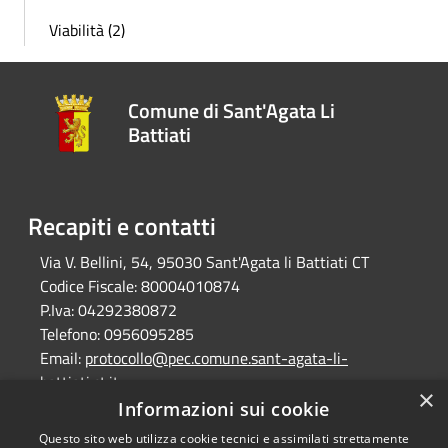
Viabilità (2)
Comune di Sant'Agata Li
Battiati
Recapiti e contatti
Via V. Bellini, 54, 95030 Sant'Agata li Battiati CT
Codice Fiscale:
80004010874
P.Iva:
04292380872
Telefono:
0956095285
Email:
protocollo@pec.comune.sant-agata-li-
battiati.ct.it
×
Pec:
protocollo@pec.comune.sant-agata-li-
Informazioni sui cookie
battiati.ct.it
Questo sito web utilizza cookie tecnici e assimilati strettamente