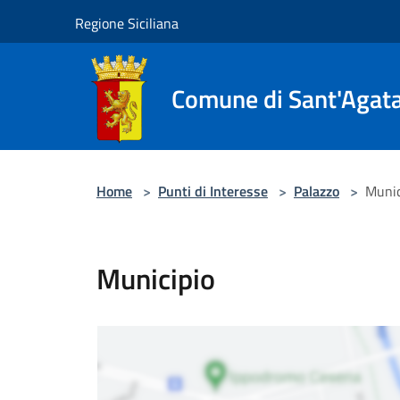
Salta al contenuto principale
Regione Siciliana
Comune di Sant'Agata 
Home
>
Punti di Interesse
>
Palazzo
>
Munic
Municipio