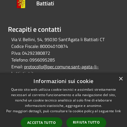
Battiati
Recapiti e contatti
Via V. Bellini, 54, 95030 Sant'Agata li Battiati CT
Codice Fiscale:
80004010874
P.Iva:
04292380872
Telefono:
0956095285
Email:
protocollo@pec.comune.sant-agata-li-
battiati.ct.it
×
Pec:
protocollo@pec.comune.sant-agata-li-
Informazioni sui cookie
battiati.ct.it
Questo sito web utilizza cookie tecnici e assimilati strettamente
necessari al corretto funzionamento e alla navigazione del sito,
nonché un cookie tecnico analitico al solo fine di elaborare
informazioni statistiche, aggregate e anonime.
RSS
Copyright © 2026 • Comune di
Per maggiori dettagli, può consultare la cookie policy al seguente
link
Accessibilità
Sant'Agata Li Battiati •
Privacy
Municipium
Powered by
•
RIFIUTA TUTTO
ACCETTA TUTTO