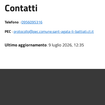
Utili
Contatti
Telefono
:
0956095316
PEC
:
protocollo@pec.comune.sant-agata-li-battiati.ct.it
Ultimo aggiornamento
: 9 luglio 2026, 12:35