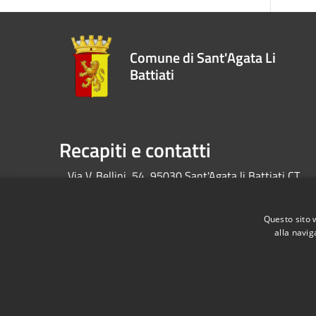
Comune di Sant'Agata Li
Battiati
Recapiti e contatti
Via V. Bellini, 54, 95030 Sant'Agata li Battiati CT
Codice Fiscale:
80004010874
P.Iva:
04292380872
Questo sito 
alla navig
RSS
Accessibilità
Privacy
Cookie
Mappa de