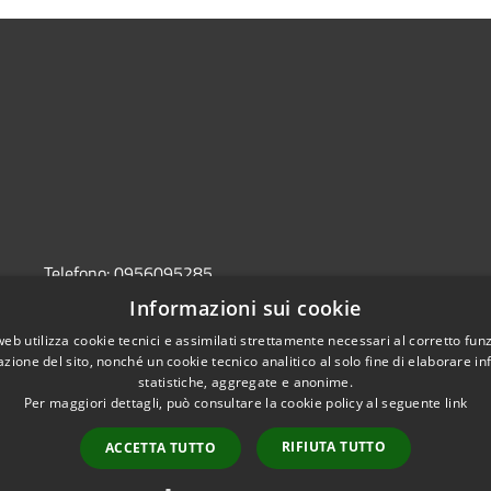
Telefono:
0956095285
Email:
protocollo@pec.comune.sant-agata-li-
Informazioni sui cookie
battiati.ct.it
web utilizza cookie tecnici e assimilati strettamente necessari al corretto fu
Pec:
protocollo@pec.comune.sant-agata-li-
azione del sito, nonché un cookie tecnico analitico al solo fine di elaborare i
battiati.ct.it
statistiche, aggregate e anonime.
Per maggiori dettagli, può consultare la cookie policy al seguente
link
RIFIUTA TUTTO
ACCETTA TUTTO
l sito
Copyright © 2026 • Comune di S