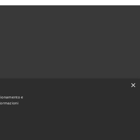
×
nzionamento e
nformazioni
Municipium
Accesso
ant'Agata Li Battiati • Powered by
•
redazione