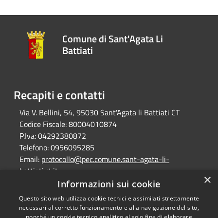
Comune di Sant'Agata Li
Battiati
Recapiti e contatti
Via V. Bellini, 54, 95030 Sant'Agata li Battiati CT
Codice Fiscale:
80004010874
P.Iva:
04292380872
Telefono:
0956095285
Email:
protocollo@pec.comune.sant-agata-li-
battiati.ct.it
×
Pec:
protocollo@pec.comune.sant-agata-li-
Informazioni sui cookie
battiati.ct.it
Questo sito web utilizza cookie tecnici e assimilati strettamente
necessari al corretto funzionamento e alla navigazione del sito,
nonché un cookie tecnico analitico al solo fine di elaborare