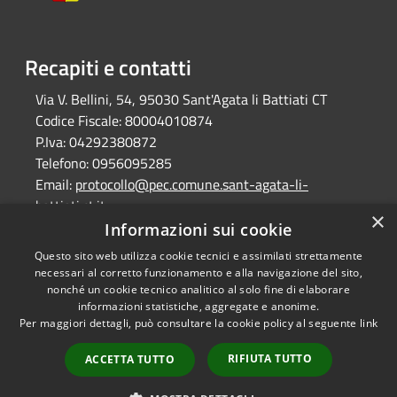
Recapiti e contatti
Via V. Bellini, 54, 95030 Sant'Agata li Battiati CT
Codice Fiscale:
80004010874
P.Iva:
04292380872
Telefono:
0956095285
Email:
protocollo@pec.comune.sant-agata-li-
battiati.ct.it
×
Pec:
protocollo@pec.comune.sant-agata-li-
Informazioni sui cookie
battiati.ct.it
Questo sito web utilizza cookie tecnici e assimilati strettamente
necessari al corretto funzionamento e alla navigazione del sito,
nonché un cookie tecnico analitico al solo fine di elaborare
informazioni statistiche, aggregate e anonime.
RSS
Copyright © 2026 • Comune di
Per maggiori dettagli, può consultare la cookie policy al seguente
link
Accessibilità
Sant'Agata Li Battiati •
Privacy
Municipium
Powered by
•
RIFIUTA TUTTO
ACCETTA TUTTO
Cookie
Accesso redazione
Mappa del sito