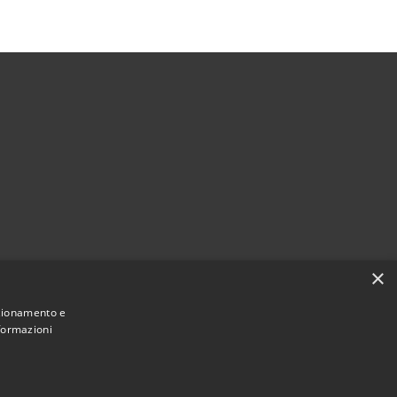
×
nzionamento e
nformazioni