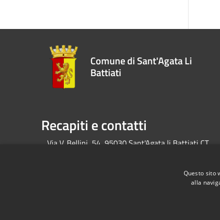
Comune di Sant'Agata Li
Battiati
Recapiti e contatti
Via V. Bellini, 54, 95030 Sant'Agata li Battiati CT
Codice Fiscale:
80004010874
P.Iva:
04292380872
Questo sito 
alla navig