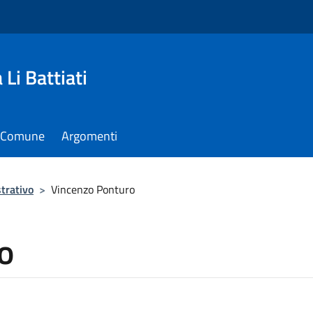
Li Battiati
il Comune
Argomenti
trativo
>
Vincenzo Ponturo
o