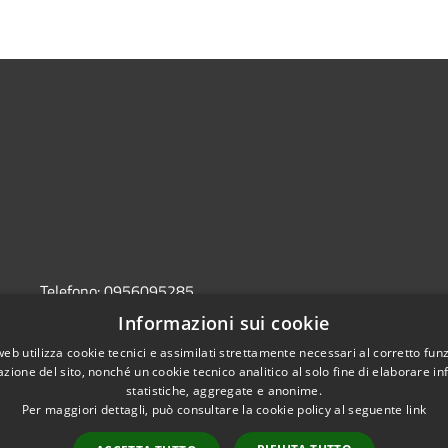
Telefono:
0956095285
Email:
protocollo@pec.comune.sant-agata-li-
Informazioni sui cookie
battiati.ct.it
web utilizza cookie tecnici e assimilati strettamente necessari al corretto fu
Pec:
protocollo@pec.comune.sant-agata-li-
azione del sito, nonché un cookie tecnico analitico al solo fine di elaborare i
battiati.ct.it
statistiche, aggregate e anonime.
Per maggiori dettagli, può consultare la cookie policy al seguente
link