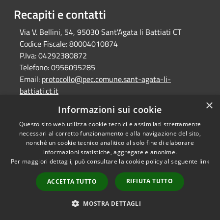
Recapiti e contatti
Via V. Bellini, 54, 95030 Sant'Agata li Battiati CT
Codice Fiscale:
80004010874
P.Iva:
04292380872
Telefono:
0956095285
Email:
protocollo@pec.comune.sant-agata-li-
battiati.ct.it
Pec:
protocollo@pec.comune.sant-agata-li-
×
Informazioni sui cookie
battiati.ct.it
Questo sito web utilizza cookie tecnici e assimilati strettamente
necessari al corretto funzionamento e alla navigazione del sito,
nonché un cookie tecnico analitico al solo fine di elaborare
RSS
Copyright © 2026 • Comune di
informazioni statistiche, aggregate e anonime.
Accessibilità
Sant'Agata Li Battiati •
Per maggiori dettagli, può consultare la cookie policy al seguente
link
Privacy
Municipium
Powered by
•
RIFIUTA TUTTO
ACCETTA TUTTO
Cookie
Accesso redazione
Mappa del sito
MOSTRA DETTAGLI