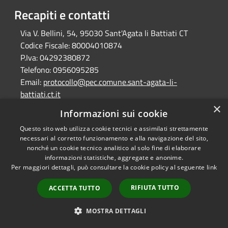
Recapiti e contatti
Via V. Bellini, 54, 95030 Sant'Agata li Battiati CT
Codice Fiscale:
80004010874
P.Iva:
04292380872
Telefono:
0956095285
Email:
protocollo@pec.comune.sant-agata-li-
battiati.ct.it
Pec:
protocollo@pec.comune.sant-agata-li-
×
Informazioni sui cookie
battiati.ct.it
Questo sito web utilizza cookie tecnici e assimilati strettamente
necessari al corretto funzionamento e alla navigazione del sito,
nonché un cookie tecnico analitico al solo fine di elaborare
RSS
Copyright © 2026 • Comune di
informazioni statistiche, aggregate e anonime.
Accessibilità
Sant'Agata Li Battiati •
Per maggiori dettagli, può consultare la cookie policy al seguente
link
Privacy
Municipium
Powered by
•
RIFIUTA TUTTO
ACCETTA TUTTO
Cookie
Accesso redazione
Mappa del sito
MOSTRA DETTAGLI