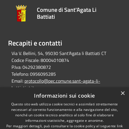
Comune di Sant'Agata Li
Battiati
Recapiti e contatti
Via V. Bellini, 54, 95030 Sant'Agata li Battiati CT
Codice Fiscale:
80004010874
P.Iva:
04292380872
Telefono:
0956095285
Email:
protocollo@pec.comune.sant-agata-li-
battiati.ct.it
×
Pec:
protocollo@pec.comune.sant-agata-li-
Informazioni sui cookie
battiati.ct.it
Questo sito web utilizza cookie tecnici e assimilati strettamente
necessari al corretto funzionamento e alla navigazione del sito,
nonché un cookie tecnico analitico al solo fine di elaborare
informazioni statistiche, aggregate e anonime.
RSS
Copyright © 2026 • Comune di
Per maggiori dettagli, può consultare la cookie policy al seguente
link