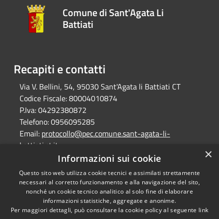
Comune di Sant'Agata Li
Battiati
Recapiti e contatti
Via V. Bellini, 54, 95030 Sant'Agata li Battiati CT
Codice Fiscale:
80004010874
P.Iva:
04292380872
Telefono:
0956095285
Email:
protocollo@pec.comune.sant-agata-li-
battiati.ct.it
×
Pec:
protocollo@pec.comune.sant-agata-li-
Informazioni sui cookie
battiati.ct.it
Questo sito web utilizza cookie tecnici e assimilati strettamente
necessari al corretto funzionamento e alla navigazione del sito,
nonché un cookie tecnico analitico al solo fine di elaborare
informazioni statistiche, aggregate e anonime.
RSS
Copyright © 2026 • Comune di
Per maggiori dettagli, può consultare la cookie policy al seguente
link
Accessibilità
Sant'Agata Li Battiati •