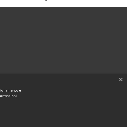
×
nzionamento e
nformazioni
Municipium
Accesso
ant'Agata Li Battiati • Powered by
•