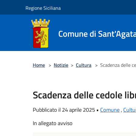
Salta al contenuto principale
Regione Siciliana
Comune di Sant'Agata 
Home
>
Notizie
>
Cultura
>
Scadenza delle ce
Scadenza delle cedole lib
Pubblicato il 24 aprile 2025 •
Comune
,
Cultu
In allegato avviso