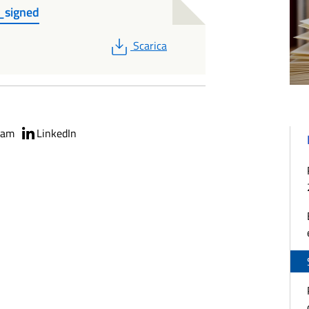
e_signed
PDF
Scarica
ram
LinkedIn