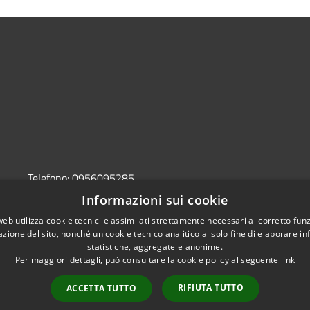
Telefono:
0956095285
Email:
protocollo@pec.comune.sant-agata-li-
Informazioni sui cookie
battiati.ct.it
web utilizza cookie tecnici e assimilati strettamente necessari al corretto fu
Pec:
protocollo@pec.comune.sant-agata-li-
azione del sito, nonché un cookie tecnico analitico al solo fine di elaborare i
battiati.ct.it
statistiche, aggregate e anonime.
Per maggiori dettagli, può consultare la cookie policy al seguente
link
RIFIUTA TUTTO
ACCETTA TUTTO
l sito
Copyright © 2026 • Comune di S