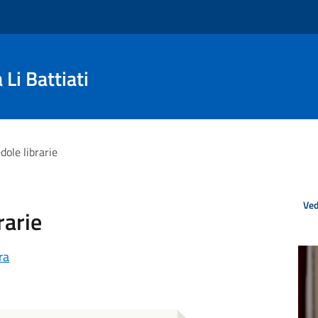
Li Battiati
dole librarie
Ved
rarie
ra