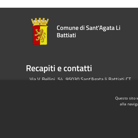
Comune di Sant'Agata Li
Battiati
Recapiti e contatti
Via V. Bellini, 54, 95030 Sant'Agata li Battiati CT
Codice Fiscale:
80004010874
P.Iva:
04292380872
Questo sito 
alla navig
RSS
Accessibilità
Privacy
Cookie
Mappa de