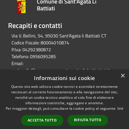
Comune di Sant'Agata Li
Battiati
Recapiti e contatti
Via V. Bellini, 54, 95030 Sant'Agata li Battiati CT
Codice Fiscale:
80004010874
P.Iva:
04292380872
Telefono:
0956095285
Email:
protocollo@pec.comune.sant-agata-li-battiati.ct.it
×
Pec:
Informazioni sui cookie
protocollo@pec.comune.sant-agata-li-battiati.ct.it
Questo sito web utilizza cookie tecnici e assimilati strettamente
necessari al corretto funzionamento e alla navigazione del sito,
nonché un cookie tecnico analitico al solo fine di elaborare
informazioni statistiche, aggregate e anonime.
RSS
Copyright © 2026 • Comune di
Per maggiori dettagli, può consultare la cookie policy al seguente
link
Accessibilità
Sant'Agata Li Battiati •
Privacy
Municipium
Powered by
•
RIFIUTA TUTTO
ACCETTA TUTTO
Cookie
Accesso redazione